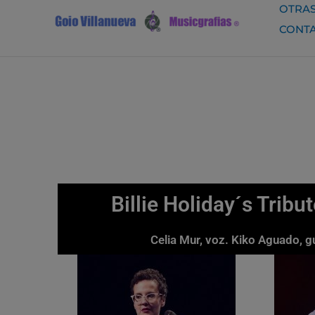
Ir
OTRAS
al
CONT
contenido
Billie Holiday´s Trib
Celia Mur, voz. Kiko Aguado, g