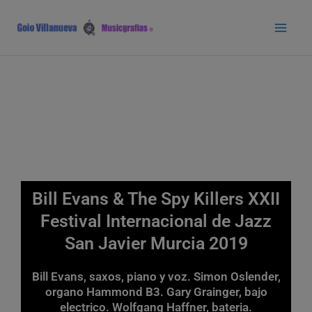
Ir
Main
al
Men
contenido
Bill Evans & The Spy Killers XXII
Festival Internacional de Jazz
San Javier Murcia 2019
Bill Evans, saxos, piano y voz. Simon Oslender,
organo Hammond B3. Gary Grainger, bajo
electrico. Wolfgang Haffner, bateria.