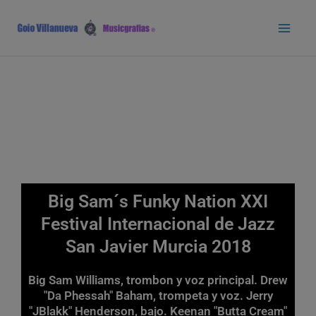
Ir
Main
al
Men
contenido
Big Sam´s Funky Nation XXI
Festival Internacional de Jazz
San Javier Murcia 2018
Big Sam Williams, trombon y voz principal. Drew
"Da Phessah" Baham, trompeta y voz. Jerry
"JBlakk" Henderson, bajo. Keenan "Butta Cream"