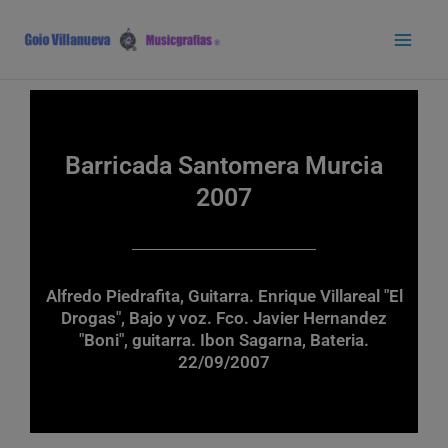
Ir
Main
al
Men
contenido
Barricada Santomera Murcia
2007
Alfredo Piedrafita, Guitarra. Enrique Villareal "El
Drogas", Bajo y voz. Fco. Javier Hernandez
"Boni", guitarra. Ibon Sagarna, Bateria.
22/09/2007