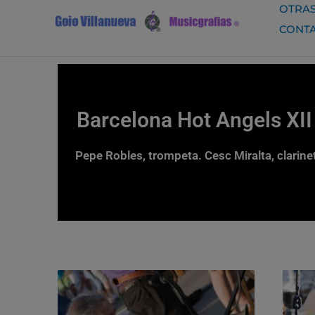
Ir
OTRAS
al
CONT
contenido
Barcelona Hot Angels XII
Pepe Robles, trompeta. Cesc Miralta, clarine