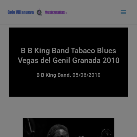
Ir
Main
al
Men
contenido
B B King Band Tabaco Blues
Vegas del Genil Granada 2010
B B King Band. 05/06/2010