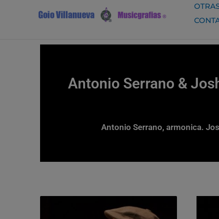
Ir
OTRAS
al
CONT
contenido
Antonio Serrano & Josh
Antonio Serrano, armonica. Jos