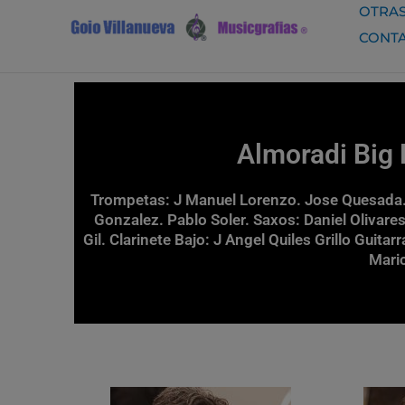
Ir
OTRAS
al
CONT
contenido
Almoradi Big 
Trompetas: J Manuel Lorenzo. Jose Quesada. 
Gonzalez. Pablo Soler. Saxos: Daniel Olivares
Gil. Clarinete Bajo: J Angel Quiles Grillo Guit
Mari