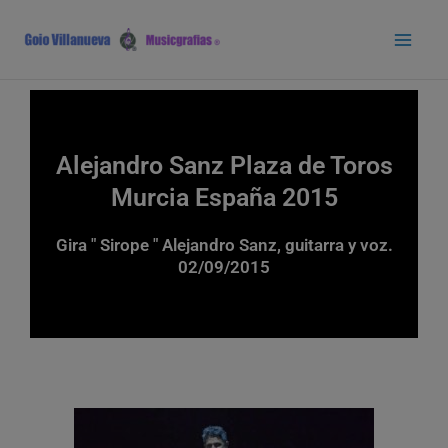
Ir
Main
al
Men
contenido
Alejandro Sanz Plaza de Toros
Murcia España 2015
Gira " Sirope " Alejandro Sanz, guitarra y voz.
02/09/2015