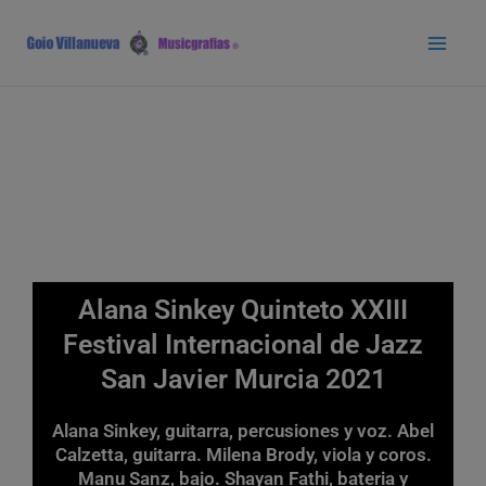
Ir
Main
al
Men
contenido
Alana Sinkey Quinteto XXIII
Festival Internacional de Jazz
San Javier Murcia 2021
Alana Sinkey, guitarra, percusiones y voz. Abel
Calzetta, guitarra. Milena Brody, viola y coros.
Manu Sanz, bajo. Shayan Fathi, bateria y