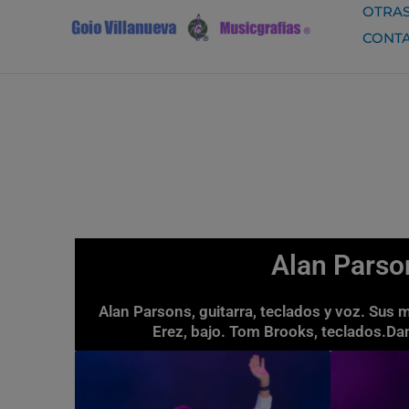
Ir
OTRAS
al
CONT
contenido
Alan Parso
Alan Parsons, guitarra, teclados y voz. Sus m
Erez, bajo. Tom Brooks, teclados.Da