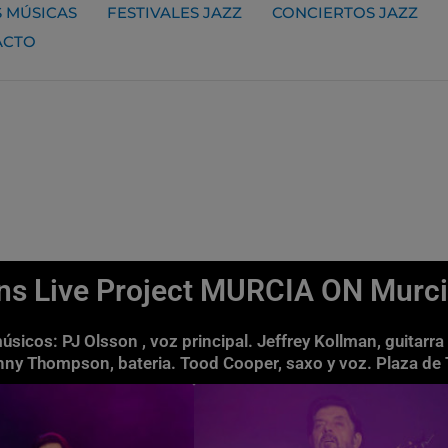
 MÚSICAS
FESTIVALES JAZZ
CONCIERTOS JAZZ
ACTO
ns Live Project MURCIA ON Murc
úsicos: PJ Olsson , voz principal. Jeffrey Kollman, guitarra 
nny Thompson, bateria. Tood Cooper, saxo y voz. Plaza de