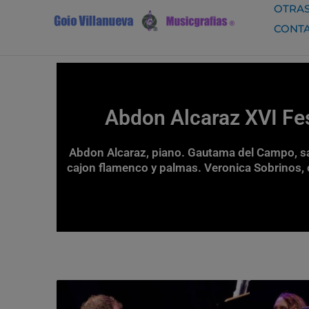
Ir
OTRAS
al
CONT
contenido
Abdon Alcaraz XVI Fes
Abdon Alcaraz, piano. Gautama del Campo, sax
cajon flamenco y palmas. Veronica Sobrinos, ca