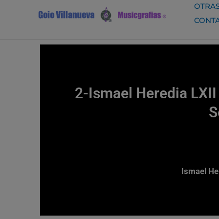
Ir
OTRAS
al
CONT
contenido
2-Ismael Heredia LX
S
Ismael Her