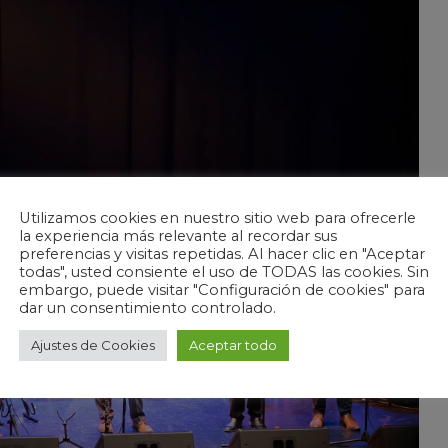
Utilizamos cookies en nuestro sitio web para ofrecerle
la experiencia más relevante al recordar sus
preferencias y visitas repetidas. Al hacer clic en "Aceptar
todas", usted consiente el uso de TODAS las cookies. Sin
embargo, puede visitar "Configuración de cookies" para
dar un consentimiento controlado.
Ajustes de Cookies
Aceptar todo