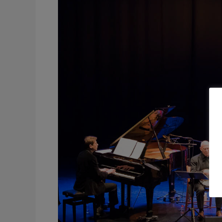
Suloen
Jass-
Ensemble
Teatro
Capitol
Rojales
Alicante
España
2019