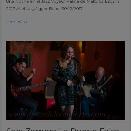
Una Noche en el Jazz Voyeur Palma de Mallorca España
2017 Al of Us y Jigger Band. 30/12/2017
Leer más »
Sara
Zamora
La
Puerta
Falsa
Murcia
España
2017