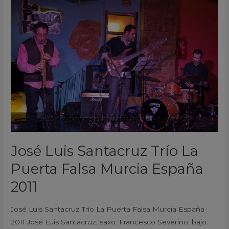
Luis
Santacruz
Trío
La
Puerta
Falsa
Murcia
España
2011
José Luis Santacruz Trío La
Puerta Falsa Murcia España
2011
José Luis Santacruz Trío La Puerta Falsa Murcia España
2011 José Luis Santacruz, saxo. Francesco Severino, bajo.