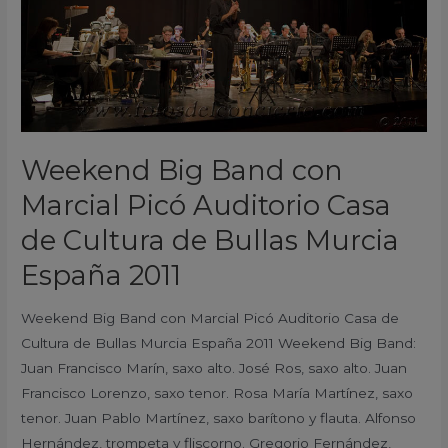
Auditorio
Casa
de
Cultura
de
Bullas
Weekend Big Band con
Murcia
Marcial Picó Auditorio Casa
España
2011
de Cultura de Bullas Murcia
España 2011
Weekend Big Band con Marcial Picó Auditorio Casa de
Cultura de Bullas Murcia España 2011 Weekend Big Band:
Juan Francisco Marín, saxo alto. José Ros, saxo alto. Juan
Francisco Lorenzo, saxo tenor. Rosa María Martínez, saxo
tenor. Juan Pablo Martínez, saxo barítono y flauta. Alfonso
Hernández, trompeta y fliscorno. Gregorio Fernández,