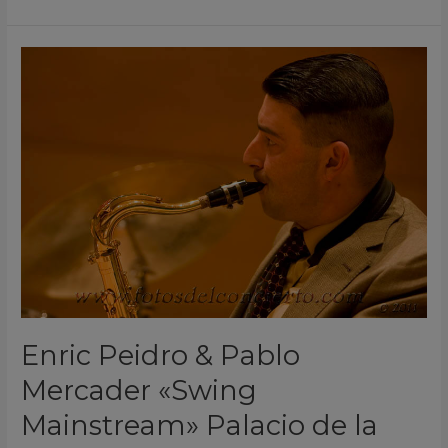
Enric
Peidro
&
Pablo
Mercader
«Swing
Mainstream»
Palacio
de
la
Música
Torrevieja
Enric Peidro & Pablo
Alicante
Mercader «Swing
España
2011
Mainstream» Palacio de la