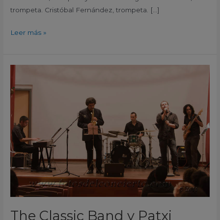
trompeta. Cristóbal Fernández, trompeta. […]
Leer más »
The
Classic
Band
y
Patxi
Valverde
Aula
de
Cultura
de
Algorfa
Alicante
The Classic Band y Patxi
España