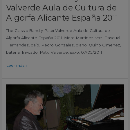
Valverde Aula de Cultura de
2011
Algorfa Alicante España 2011
The Classic Band y Patxi Valverde Aula de Cultura de
Algorfa Alicante España 2011 Isidro Martinez, voz. Pascual
Hernandez, bajo. Pedro Gonzalez, piano. Quino Gimenez,
bateria. Invitado: Patxi Valverde, saxo. 07/05/2011
Leer más »
Ramon
Climent
Jazztet
Lorca
Murcia
España