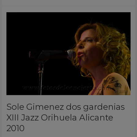
Sole
Gimenez
dos
gardenias
XIII
Jazz
Orihuela
Alicante
2010
Sole Gimenez dos gardenias
XIII Jazz Orihuela Alicante
2010