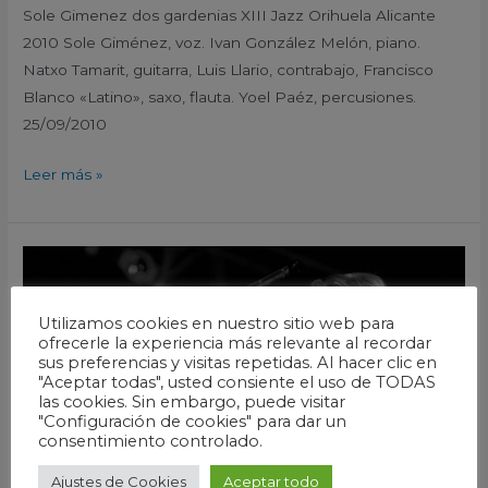
Sole Gimenez dos gardenias XIII Jazz Orihuela Alicante
2010 Sole Giménez, voz. Ivan González Melón, piano.
Natxo Tamarit, guitarra, Luis Llario, contrabajo, Francisco
Blanco «Latino», saxo, flauta. Yoel Paéz, percusiones.
25/09/2010
Leer más »
Sole
Gimenez
Nanas
Utilizamos cookies en nuestro sitio web para
de
ofrecerle la experiencia más relevante al recordar
sus preferencias y visitas repetidas. Al hacer clic en
la
"Aceptar todas", usted consiente el uso de TODAS
cebolla
las cookies. Sin embargo, puede visitar
"Configuración de cookies" para dar un
XIII
consentimiento controlado.
Jazz
Orihuela
Ajustes de Cookies
Aceptar todo