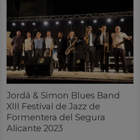
Simon
Blues
Band
XIII
Festival
de
Jazz
de
Formentera
del
Segura
Jordá & Simon Blues Band
Alicante
2023
XIII Festival de Jazz de
Formentera del Segura
Alicante 2023