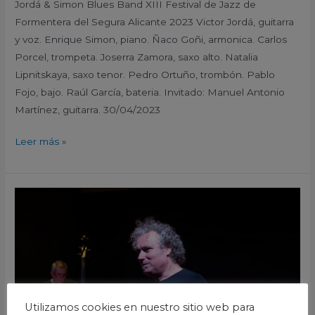
Jordá & Simon Blues Band XIII Festival de Jazz de
Formentera del Segura Alicante 2023 Victor Jordá, guitarra
y voz. Enrique Simon, piano. Ñaco Goñi, armonica. Carlos
Porcel, trompeta. Joserra Zamora, saxo alto. Natalia
Lipnitskaya, saxo tenor. Pedro Ortuño, trombón. Pablo
Fojo, bajo. Raúl García, bateria. Invitado: Manuel Antonio
Martínez, guitarra. 30/04/2023
Leer más »
Jove
Big
Band
Sedajazz
XIII
Festival
de
Utilizamos cookies en nuestro sitio web para