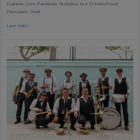
Guitarra: Coro Parellada. Teclados: Nur El Manchoud.
Percusión: José
Leer más »
Moggio
Marching
Band
XIII
Festival
de
Jazz
de
Formentera
del
Segura
Alicante