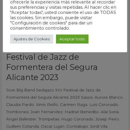
Jazz
ofrecerle la experiencia más relevante al recordar
sus preferencias y visitas repetidas. Al hacer clic en
de
"Aceptar todas", usted consiente el uso de TODAS
Formentera
las cookies. Sin embargo, puede visitar
"Configuración de cookies" para dar un
del
consentimiento controlado.
Segura
Alicante
Ajustes de Cookies
Aceptar todo
Jove Big Band Sedajazz XIII
2023
Festival de Jazz de
Formentera del Segura
Alicante 2023
Jove Big Band Sedajazz XIII Festival de Jazz de
Formentera del Segura Alicante 2023 Saxos: Aurora Blanco.
Claudia Pardo. Ximo Reillo. Carmen Raga. Luis Coronado.
Trombones: Joan Fernandez. Hadriel Benedito. Alai Soria.
Ángel Ballester. Trompetas: Hugo Coronado. Josep Peiro.
Guillem Cotanda. Oscar Lujan. Contrabajo: Jordi Vila.