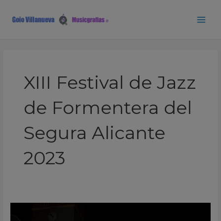
Ir
Main
al
Men
contenido
XIII Festival de Jazz
de Formentera del
Segura Alicante
2023
Jordá
&