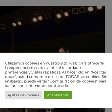
Utilizamos cookies en nuestro sitio web para ofrecerle
la experiencia más relevante al recordar sus
preferencias y visitas repetidas. Al hacer clic en "Aceptar
todas", usted consiente el uso de TODAS las cookies. Sin
embargo, puede visitar "Configuración de cookies" para
dar un consentimiento controlado.
Ajustes de Cookies
Aceptar todo