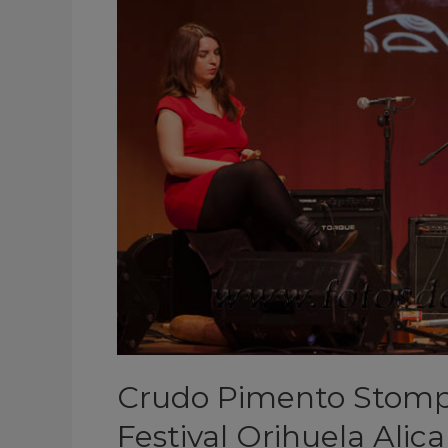
and
boots
Festival
Orihuela
Alicante
2013
Crudo Pimento Stompi
Festival Orihuela Alic