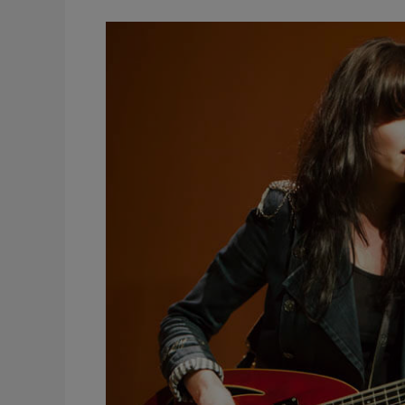
The
Last
Internationale
Stompin
s
Blues
and
boots
Festival
Orihuela
Alicante
2013