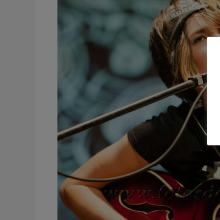
Stompin
s
Blues
and
boots
Festival
Orihuela
Alicante
2013