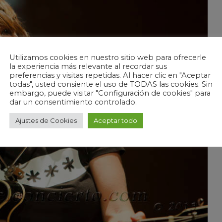
Utilizamos cookies en nuestro sitio web para ofrecerle
la experiencia más relevante al recordar sus
preferencias y visitas repetidas. Al hacer clic en "Aceptar
todas", usted consiente el uso de TODAS las cookies. Sin
embargo, puede visitar "Configuración de cookies" para
dar un consentimiento controlado.
Ajustes de Cookies
Aceptar todo