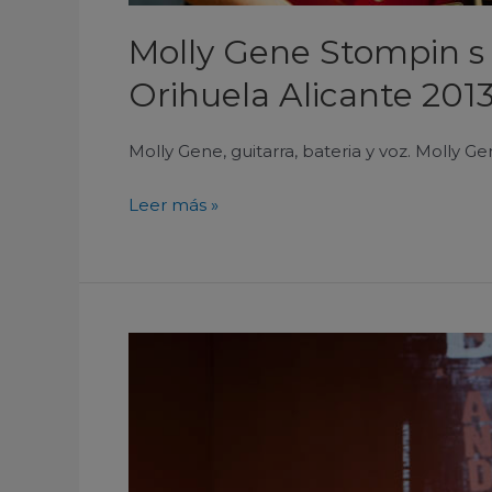
Molly Gene Stompin s 
Orihuela Alicante 201
Molly Gene, guitarra, bateria y voz. Molly Gen
Leer más »
Crudo
Pimento
Stompin
s
Blues