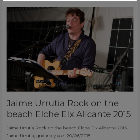
Jaime
Urrutia
Rock
on
the
beach
Elche
Elx
Alicante
2015
Jaime Urrutia Rock on the
beach Elche Elx Alicante 2015
Jaime Urrutia Rock on the beach Elche Elx Alicante 2015
Jaime Urrutia, guitarra y voz. 20/06/2015