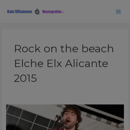
Ir
Main
al
Men
contenido
Rock on the beach
Elche Elx Alicante
2015
Juan
Carlos
Sotos
Rock