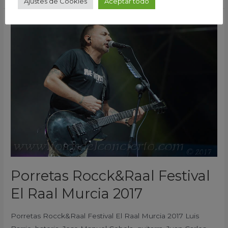
Ajustes de Cookies
Aceptar todo
Porretas
Rocck&Raal
Festival
El
Raal
Murcia
2017
Porretas Rocck&Raal Festival
El Raal Murcia 2017
Porretas Rocck&Raal Festival El Raal Murcia 2017 Luis