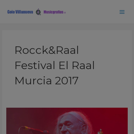
Ir
Main
al
Men
contenido
Rocck&Raal
Festival El Raal
Murcia 2017
Rosendo
Rocck&Raal
Festival
El