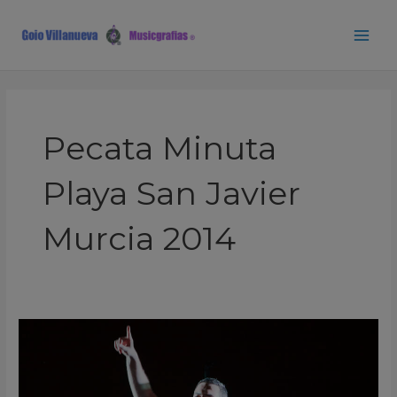
Ir
Main
al
Men
contenido
Pecata Minuta
Playa San Javier
Murcia 2014
AngelPop
DJ
Pecata
Minuta