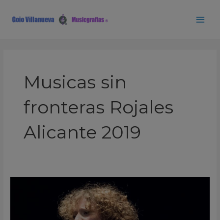
Ir
Main
al
Men
contenido
Musicas sin
fronteras Rojales
Alicante 2019
MARA
Musicas
sin
fronteras