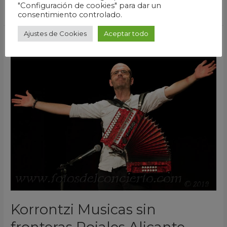
Leer más »
"Configuración de cookies" para dar un
consentimiento controlado.
Ajustes de Cookies
Aceptar todo
Korrontzi
Musicas
sin
fronteras
Rojales
Alicante
2019
Korrontzi Musicas sin