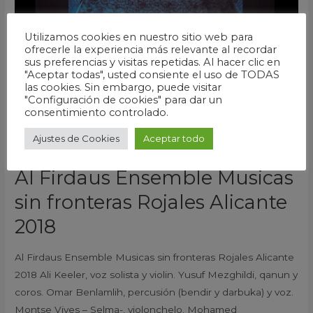
sin
fronteras
Utilizamos cookies en nuestro sitio web para
ofrecerle la experiencia más relevante al recordar
Rojales
sus preferencias y visitas repetidas. Al hacer clic en
Alicante
"Aceptar todas", usted consiente el uso de TODAS
2018
las cookies. Sin embargo, puede visitar
"Configuración de cookies" para dar un
consentimiento controlado.
Ajustes de Cookies
Aceptar todo
Al Firdaus Ensemble Musicas
sin fronteras Rojales Alicante
2018
Al Firdaus Ensemble Musicas sin fronteras Rojales Alicante
2018 Ali Keeler, voz solista y violin. Yusuf Mezghildi, qanun y
coros. Omar Benlamlih, percusión (bendir y darbuka) y voz.
Montse Vives – Selma-, violonchelo. Mohamed