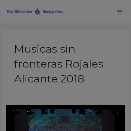
Ir
Main
al
Men
contenido
Musicas sin
fronteras Rojales
Alicante 2018
Al
Firdaus
Ensemble
Musicas