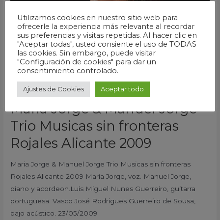
Jorge
Utilizamos cookies en nuestro sitio web para
Trio
ofrecerle la experiencia más relevante al recordar
sus preferencias y visitas repetidas. Al hacer clic en
Musicas
"Aceptar todas", usted consiente el uso de TODAS
sin
las cookies. Sin embargo, puede visitar
fronteras
"Configuración de cookies" para dar un
consentimiento controlado.
Rojales
Alicante
Ajustes de Cookies
Aceptar todo
2009
Maria Jorge & Manuel Jorge
Trio Musicas sin fronteras
Rojales Alicante 2009
Maria Jorge & Manuel Jorge Trio Musicas sin fronteras
Rojales Alicante 2009 María Jorge, voz. Manuel Jorge,
piano y acordeon.Luis Miguel Nunes Guerreiro, guitarra
portuguesa. Vasco José Rodrigues Guerreiro de Sousa,
bajo acústico. 23/05/2009