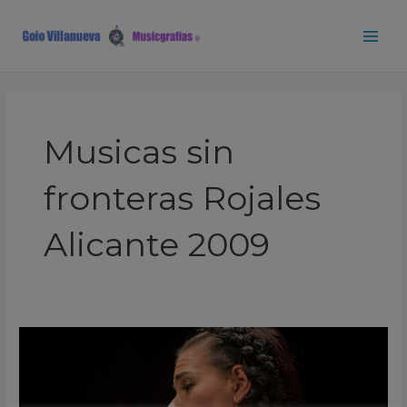
Ir
Main
al
Men
contenido
Musicas sin
fronteras Rojales
Alicante 2009
Maria
Jorge
&
Manuel