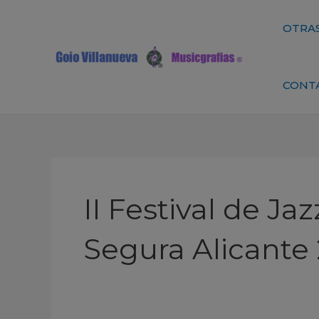
Ir
al
OTRAS
contenido
CONT
II Festival de J
Segura Alicante 