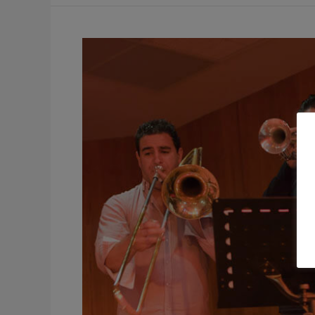
MOGGIO
II
Festival
de
Jazz
de
Formentera
del
Segura
Alicante
2011