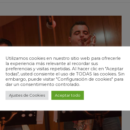
Utilizamos cookies en nuestro sitio web para ofrecerle
la experiencia más relevante al recordar sus
preferencias y visitas repetidas. Al hacer clic en "Aceptar
todas", usted consiente el uso de TODAS las cookies. Sin
embargo, puede visitar "Configuración de cookies" para
dar un consentimiento controlado.
Ajustes de Cookies
Aceptar todo