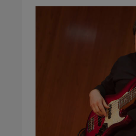
La
Vega
Quartet
II
Festival
de
Jazz
de
Formentera
del
Segura
Alicante
2011