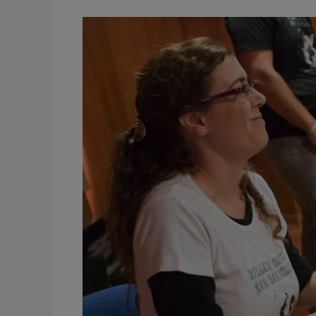
Taller
de
Jazz
de
San
Bartolome
Orihuela
II
Festival
de
Jazz
de
Formentera
del
Segura
Alicante