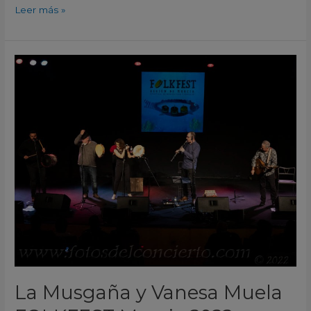
Leer más »
La
Musgaña
y
Vanesa
Muela
FOLKFEST
Murcia
2022
La Musgaña y Vanesa Muela