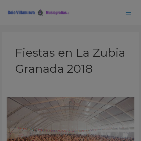
Ir
Main
al
Men
contenido
Fiestas en La Zubia
Granada 2018
Martires
del
Compas
Fiestas
en
La